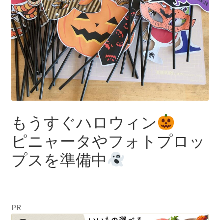
＊＊ 防水有 Lサイズ ＊＊
＊＊ 防水有５層（一体型） ＊＊
もうすぐハロウィン
ピニャータやフォトプロッ
プスを準備中
PR