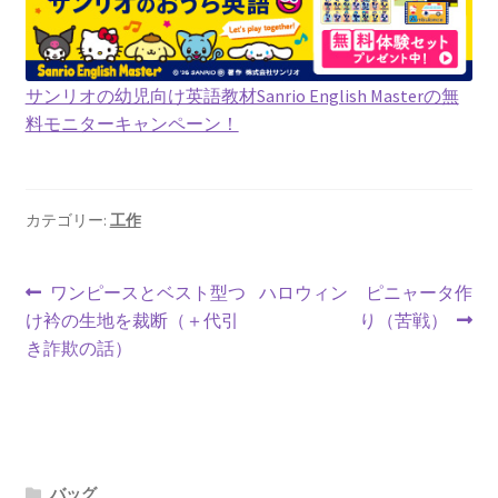
サンリオの幼児向け英語教材Sanrio English Masterの無
料モニターキャンペーン！
カテゴリー:
工作
投
前
次
ワンピースとベスト型つ
ハロウィン ピニャータ作
の
の
け衿の生地を裁断（＋代引
り（苦戦）
稿
投
投
き詐欺の話）
ナ
稿:
稿:
ビ
ゲ
バッグ