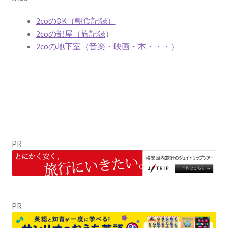
2coのDK（朝食記録）
2coの部屋（旅記録
）
2coの地下室（音楽・映画・本・・・）
PR
PR