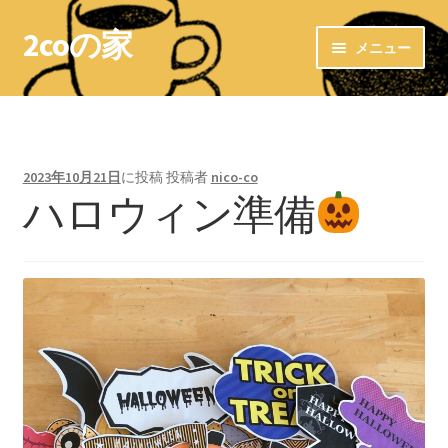
2coの家
ナ
コ
メニュー
ビ
ン
ゲ
テ
ホーム
ー
ン
シ
ツ
LINKs
ョ
へ
2023年10月21日
に投稿
投稿者
nico-co
ン
ス
ハロウィン準備
お気に入りショップ
へ
キ
ス
ッ
＊布ナプキン＊
キ
プ
ッ
布ナプキン〜洗濯方法〜
プ
布ライナー
＊＊ 防水ホルダー ＊＊