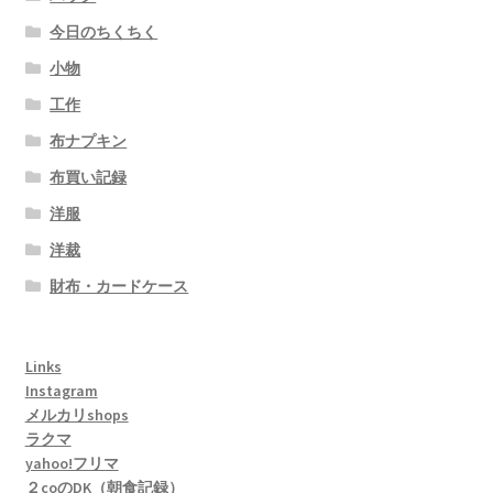
ー
今日のちくちく
シ
小物
ョ
工作
ン
布ナプキン
布買い記録
洋服
洋裁
財布・カードケース
Links
Instagram
メルカリshops
ラクマ
yahoo!フリマ
２coのDK（朝食記録）