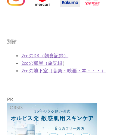
別館
2coのDK（朝食記録）
2coの部屋（旅記録
）
2coの地下室（音楽・映画・本・・・）
PR