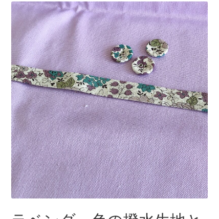
＊＊ 防水有 Lサイズ ＊＊
＊＊ 防水有５層（一体型） ＊＊