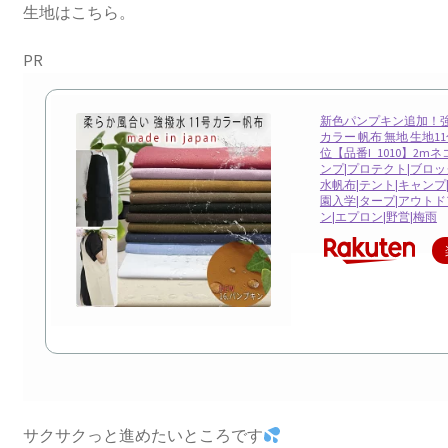
生地はこちら。
PR
新色パンプキン追加！強
カラー 帆布 無地 生地11
位【品番I_1010】2m
ンプ|プロテクト|ブロッ
水帆布|テント|キャンプ
園入学|タープ|アウトド
ン|エプロン|野営|梅雨
サクサクっと進めたいところです