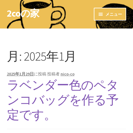
2coの家
ナ
コ
メニュー
ビ
ン
ゲ
テ
ホーム
ー
ン
シ
ツ
LINKs
ョ
へ
月:
2025年1月
ン
ス
お気に入りショップ
へ
キ
ス
ッ
2025年1月29日
に投稿
投稿者
nico-co
＊布ナプキン＊
キ
プ
ラベンダー色のペタ
ッ
布ナプキン〜洗濯方法〜
プ
ンコバッグを作る予
布ライナー
定です。
＊＊ 防水ホルダー ＊＊