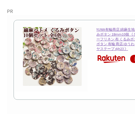
PR
YUWA有輪商店 綿麻生
みボタン 18mm10個 《
ーフリネン 布 くるみボ
ボタン 有輪 商店 ゆうわ 
ヤステープ djh23 》