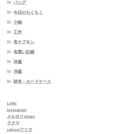
バッグ
今日のちくちく
小物
工作
布ナプキン
布買い記録
洋服
洋裁
財布・カードケース
Links
Instagram
メルカリshops
ラクマ
yahoo!フリマ