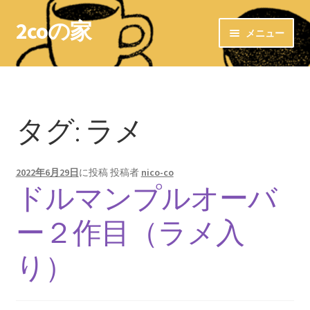
2coの家
ナ
コ
メニュー
ビ
ン
ゲ
テ
ホーム
ー
ン
シ
ツ
LINKs
ョ
へ
タグ:
ラメ
ン
ス
お気に入りショップ
へ
キ
ス
ッ
2022年6月29日
に投稿
投稿者
nico-co
＊布ナプキン＊
キ
プ
ドルマンプルオーバ
ッ
布ナプキン〜洗濯方法〜
プ
ー２作目（ラメ入
布ライナー
り）
＊＊ 防水ホルダー ＊＊