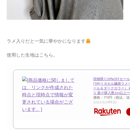
ラメ入りだと一気に華やかになります
使用した生地はこちら。
現物限り30%OFFセー
(TM)リヨセル繊維ラ
ール＆ダークカラー） 布
り 最小購入数1m以上〜
価格：770円（税込、送
(2022/6/29時点)