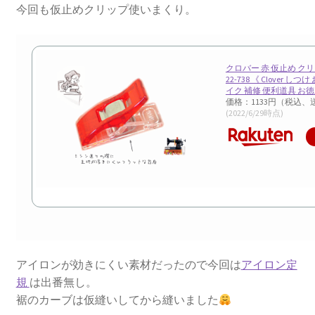
今回も仮止めクリップ使いまくり。
クロバー 赤 仮止め クリ
22-738 《 Clover し
イク 補修 便利道具 お徳
価格：1133円（税込、
(2022/6/29時点)
アイロンが効きにくい素材だったので今回は
アイロン定
規
は出番無し。
裾のカーブは仮縫いしてから縫いました