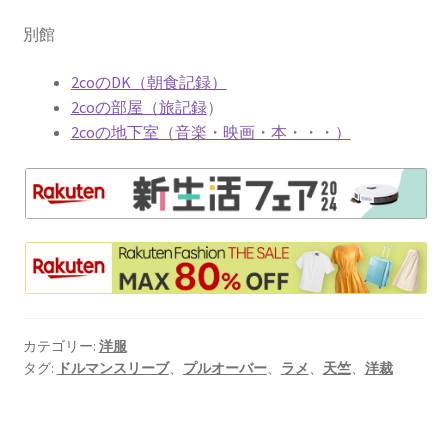
別館
2coのDK（朝食記録）
2coの部屋（旅記録
）
2coの地下室（音楽・映画・本・・・）
カテゴリー:
洋服
タグ:
ドルマンスリーブ
、
プルオーバー
、
ラメ
、
天竺
、
洋裁