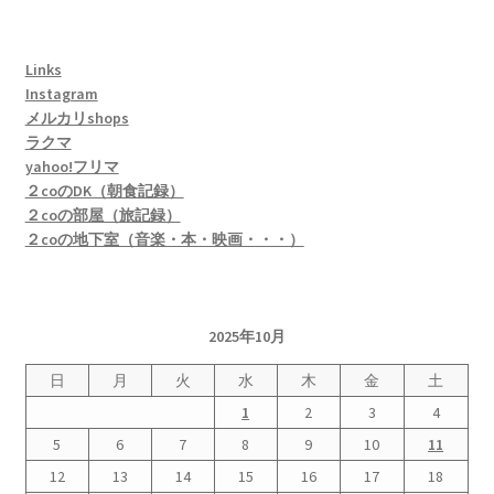
Links
Instagram
メルカリshops
ラクマ
yahoo!フリマ
２coのDK（朝食記録）
２coの部屋（旅記録）
２coの地下室（音楽・本・映画・・・）
2025年10月
日
月
火
水
木
金
土
1
2
3
4
5
6
7
8
9
10
11
12
13
14
15
16
17
18