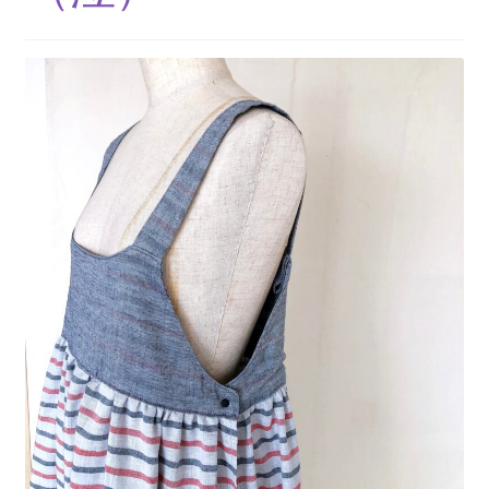
＊＊ 防水有 Lサイズ ＊＊
＊＊ 防水有５層（一体型） ＊＊