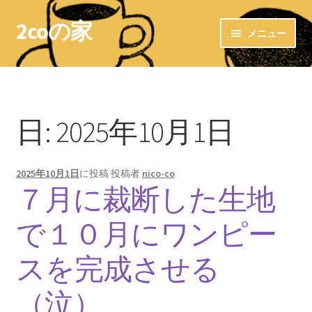
2coの家
ナ
コ
メニュー
ビ
ン
ゲ
テ
ホーム
ー
ン
シ
ツ
LINKs
ョ
へ
日:
2025年10月1日
ン
ス
お気に入りショップ
へ
キ
ス
ッ
2025年10月1日
に投稿
投稿者
nico-co
＊布ナプキン＊
キ
プ
７月に裁断した生地
ッ
布ナプキン〜洗濯方法〜
プ
で１０月にワンピー
布ライナー
スを完成させる
＊＊ 防水ホルダー ＊＊
（泣）