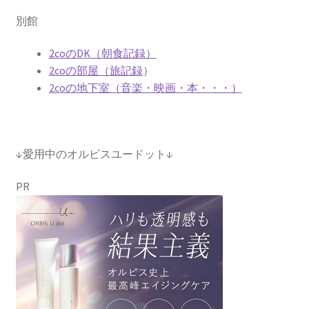
別館
2coのDK（朝食記録）
2coの部屋（旅記録
）
2coの地下室（音楽・映画・本・・・）
↓愛用中のオルビスユードット↓
PR