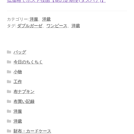
カテゴリー:
洋服
、
洋裁
タグ:
ダブルガーゼ
、
ワンピース
、
洋裁
バッグ
今日のちくちく
小物
工作
布ナプキン
布買い記録
洋服
洋裁
財布・カードケース