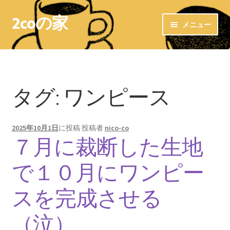
2coの家
ナ
コ
メニュー
ビ
ン
ゲ
テ
ホーム
ー
ン
シ
ツ
LINKs
ョ
へ
タグ:
ワンピース
ン
ス
お気に入りショップ
へ
キ
ス
ッ
2025年10月1日
に投稿
投稿者
nico-co
＊布ナプキン＊
キ
プ
７月に裁断した生地
ッ
布ナプキン〜洗濯方法〜
プ
で１０月にワンピー
布ライナー
スを完成させる
＊＊ 防水ホルダー ＊＊
（泣）