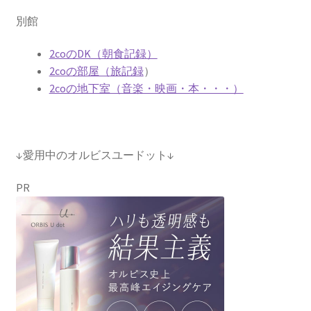
別館
2coのDK（朝食記録）
2coの部屋（旅記録
）
2coの地下室（音楽・映画・本・・・）
↓愛用中のオルビスユードット↓
PR