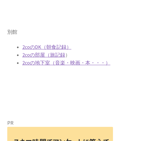
別館
2coのDK（朝食記録）
2coの部屋（旅記録
）
2coの地下室（音楽・映画・本・・・）
PR