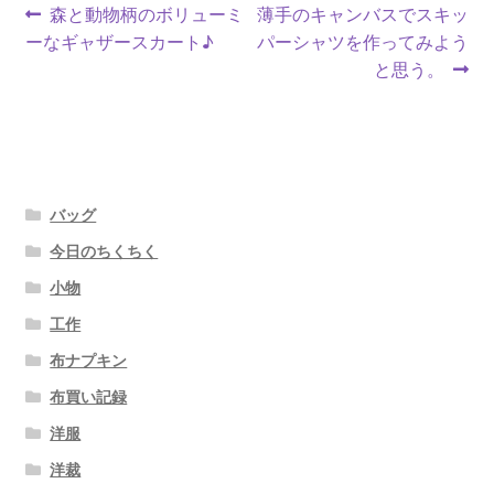
投
前
次
森と動物柄のボリューミ
薄手のキャンバスでスキッ
の
の
ーなギャザースカート♪
パーシャツを作ってみよう
稿
投
投
と思う。
ナ
稿:
稿:
ビ
ゲ
バッグ
ー
今日のちくちく
シ
小物
ョ
工作
ン
布ナプキン
布買い記録
洋服
洋裁