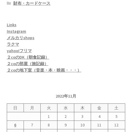
財布・カードケース
Links
Instagram
メルカリshops
ラクマ
yahoo!フリマ
２coのDK（朝食記録）
２coの部屋（旅記録）
２coの地下室（音楽・本・映画・・・）
2022年11月
日
月
火
水
木
金
土
1
2
3
4
5
6
7
8
9
10
11
12