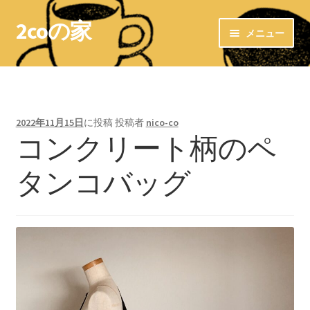
2coの家
ナ
コ
メニュー
ビ
ン
ゲ
テ
ホーム
ー
ン
シ
ツ
LINKs
ョ
へ
2022年11月15日
に投稿
投稿者
nico-co
ン
ス
コンクリート柄のペ
お気に入りショップ
へ
キ
ス
ッ
タンコバッグ
＊布ナプキン＊
キ
プ
ッ
布ナプキン〜洗濯方法〜
プ
布ライナー
＊＊ 防水ホルダー ＊＊